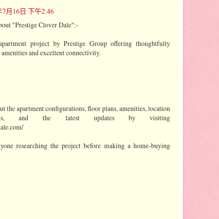
年7月16日 下午2:46
about "Prestige Clover Dale":-
 apartment project by Prestige Group offering thoughtfully
menities and excellent connectivity.
t the apartment configurations, floor plans, amenities, location
cations, and the latest updates by visiting
dale.com/
anyone researching the project before making a home-buying