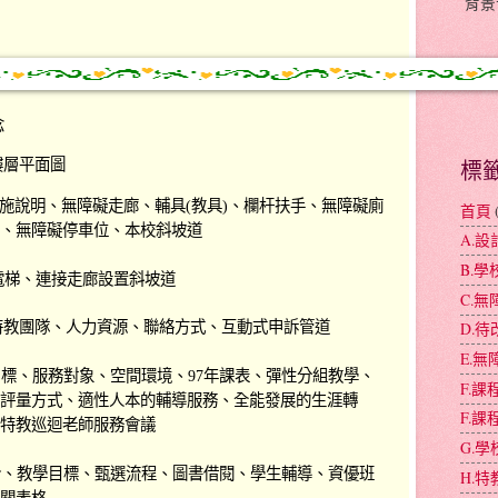
背景
念
標
樓層平面圖
施
說明、
無障礙走廊
、輔具(教具)、
欄杆扶手
、
無障礙廁
首頁
、
無障礙停車位
、
本校斜坡道
A.
B.
電梯、連接走廊設置斜坡道
C.
特教團隊
、
人力資源
、
聯絡方式
、
互動式申訴管道
D.
E.
標、服務對象、空間環境、97年課表、
彈性分組教學
、
F.
評量方式
、適性人本的輔導服務、
全能發展的生涯轉
F.
特教巡迴老師服務會議
G.
介、教學目標、甄選流程、圖書借閱、學生輔導、資優班
H.
關表格