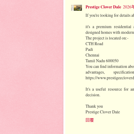
Prestige Clover Dale
2026
If you're looking for details 
it's a premium residential
designed homes with modern a
The project is located on:-
CTH Road
Padi
Chennai
Tamil Nadu 600050
You can find information abou
advantages, specifi
https://www.prestigeeclover
It's a useful resource for 
decision.
Thank you
Prestige Clover Dale
回覆