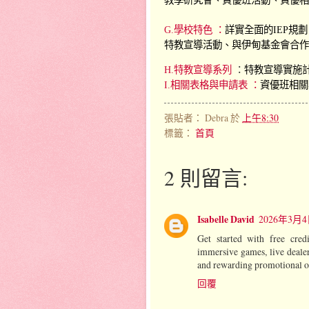
G.學校特色
：
詳實全面的IEP規劃
特教宣導活動
、與伊甸基金會合作
H.特教宣導系列
：
特教宣導實施
I.相關表格與申請表
：
資優班相關
張貼者：
Debra
於
上午8:30
標籤：
首頁
2 則留言:
Isabelle David
2026年3月4
Get started with free cred
immersive games, live deale
and rewarding promotional of
回覆