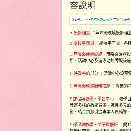
容說明
A.設計理念 ：
無障礙環境設計理
B.學校平面圖
：
學校平面圖、
各
C.無障礙硬體設施
：
無障礙硬體設
所
、
活動中心及游泳池無障礙設施
D.待改善的部分
：
活動中心設置
E.無障礙軟體服務措施
：
專業的
F.課程與教學～學習中心
：
教學目
豐富多樣的教學資源
、
彈性多元的
銜
、
結合資源引進專業人員輔導
、
F.課程與教學～英語資優班
：
簡
教學研究會、資優班活動、資優相