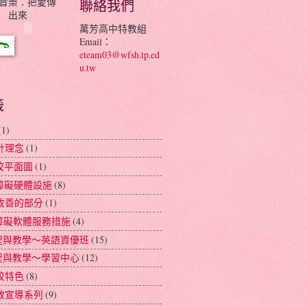
音樂：把愛傳
聯絡我們
出來
萬芳高中特教組
Email：
eteam03@wfsh.tp.ed
u.tw
籤
(1)
設計理念
(1)
學校平面圖
(1)
無障礙硬體設施
(8)
待改善的部分
(1)
無障礙軟體服務措施
(4)
課程與教學～英語資優班
(15)
課程與教學～學習中心
(12)
學校特色
(8)
特教宣導系列
(9)