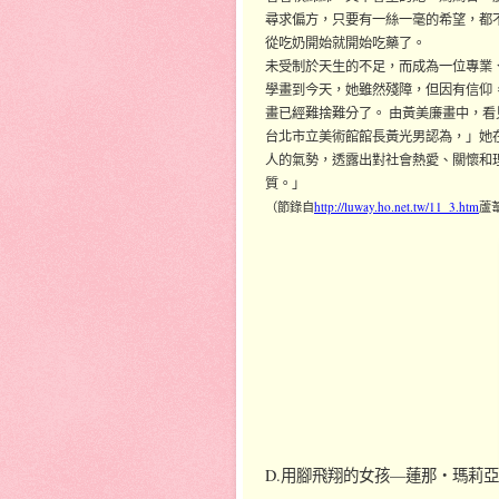
尋求偏方，只要有一絲一毫的希望，都
從吃奶開始就開始吃藥了。
未受制於天生的不足，而成為一位專業
學畫到今天，她雖然殘障，但因有信仰
畫已經難捨難分了。 由黃美廉畫中，
台北市立美術館館長黃光男認為，」她
人的氣勢，透露出對社會熱愛、關懷和
質。」
（節錄自
http://luway.ho.net.tw/11_3.htm
蘆
D.用腳飛翔的女孩—蓮那‧瑪莉