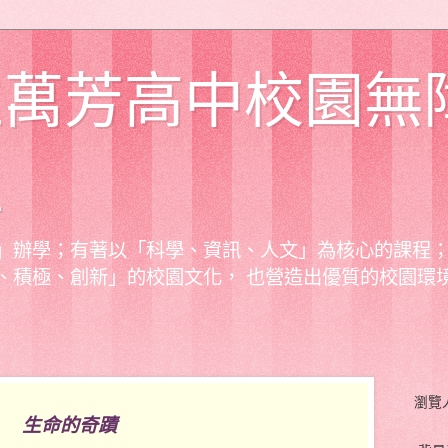
立萬芳高中校園無
區
」辦學；有著以「科學、資訊、人文」為核心的課程
、積極、創新」的校園文化， 也營造出優質的校園環
瀏覽
生命的奇蹟