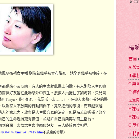
背景
標
首頁
A.
外，讓鳳凰衛視女主播 劉海若幾乎被宣布腦死，她全身幾乎被撞碎，在
B.
C.
客都還來不及反應，有人的生命就此畫上句點，有人則陷入生死邊
D.
的兩位好友皆在此場意外中喪生。搜救人員抱住了劉海若，只見氣
叫Tanya，我不能死，我要活下去……」，在被大家都不看好的醫
E.
，以及家人不放棄的行動陪伴下，竟然逐漸的康復，而且越來越
F.
過人的意志力，放棄是人生最容易的決定，但是海若卻選擇了艱辛
F.
自己的生命過得更有價值，並期許自己能夠再站回主播台。
G.
回到台灣，去悼念生命中兩位好友，三人終於再度相見。
ss2004109/email/417/417.htm
不放棄的奇蹟〉
H.