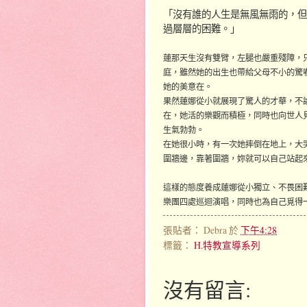
「沒有誰的人生是無風無雨的，但
過層層的困難。」
蓮那天生沒有雙臂，左腿也嚴重殘障，
庭，雖然她的出生也帶給父母不小的驚
她的美意在。
果然蓮娜從小就展現了驚人的才華，不
在，她活的樂觀而積極，同時也向世人
生氣勃勃。
在她很小時，有一次她摔倒在地上，大
圍牆邊，靠著圍牆，妳就可以自己站起
這樣的態度養成蓮娜從小獨立、不畏困
樂團四處巡迴演唱，同時也為自己覓得
張貼者：
Debra
於
下午4:28
標籤：
H.特教宣導系列
沒有留言: