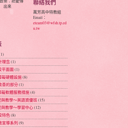
音樂：把愛傳
聯絡我們
出來
萬芳高中特教組
Email：
eteam03@wfsh.tp.ed
u.tw
籤
(1)
設計理念
(1)
學校平面圖
(1)
無障礙硬體設施
(8)
待改善的部分
(1)
無障礙軟體服務措施
(4)
課程與教學～英語資優班
(15)
課程與教學～學習中心
(12)
學校特色
(8)
特教宣導系列
(9)