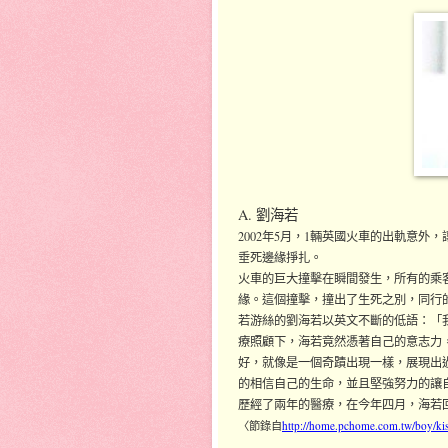
A. 劉海若
2002年5月，1輛英國火車的出軌意
垂死邊緣掙扎。
火車的巨大撞擊在瞬間發生，所有的乘
緣。這個撞擊，撞出了生死之別，同行
若游絲的劉海若以英文不斷的低語：「我
療照顧下，海若竟然憑著自己的意志力
好，就像是一個奇蹟出現一樣，展現出
的相信自己的生命，並且堅強努力的讓
歷經了兩年的醫療，在今年四月，海若
〈節錄自
http://home.pchome.com.tw/boy/ki