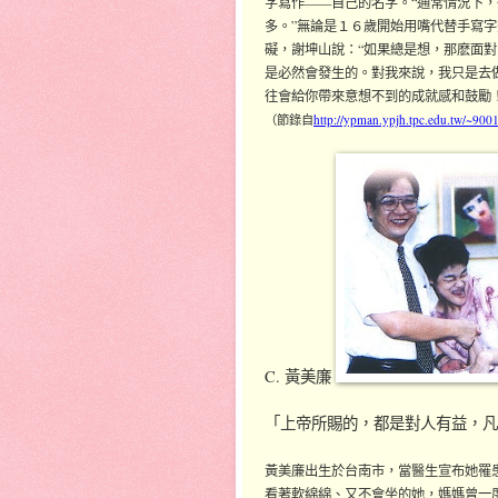
字寫作——自己的名字。“通常情況下
多。”無論是１６歲開始用嘴代替手寫
礙，謝坤山說：“如果總是想，那麽面
是必然會發生的。對我來說，我只是去
往會給你帶來意想不到的成就感和鼓勵！
（節錄自
http://ypman.ypjh.tpc.edu.tw/~9001n
C. 黃美廉
「上帝所賜的，都是對人有益，
黃美廉出生於台南市，當醫生宣布她罹
看著軟綿綿、又不會坐的她，媽媽曾一